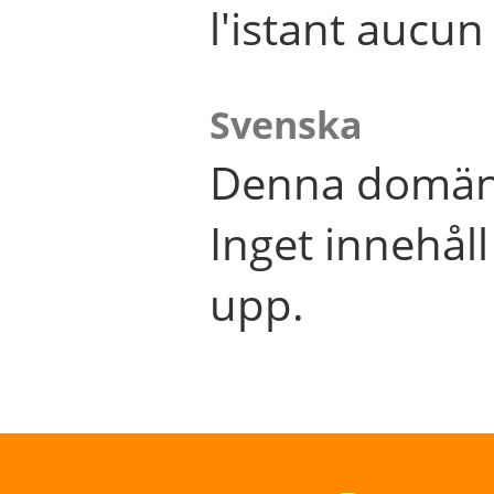
l'istant aucu
Svenska
Denna domän 
Inget innehål
upp.